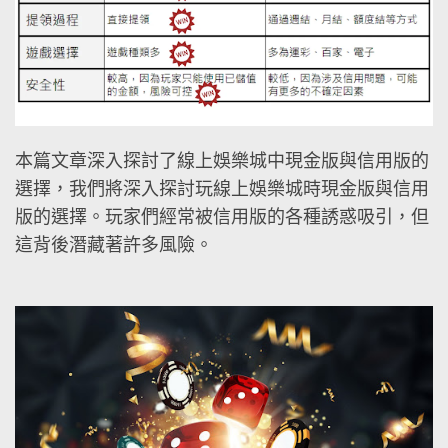
本篇文章深入探討了線上娛樂城中現金版與信用版的
選擇，
我們將深入探討玩線上娛樂城時現金版與信用
版的選擇。玩家們經常被信用版的各種誘惑吸引，但
這背後潛藏著許多風險。