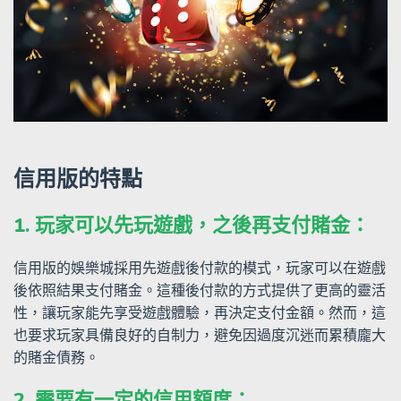
信用版的特點
1. 玩家可以先玩遊戲，之後再支付賭金：
信用版的娛樂城採用先遊戲後付款的模式，玩家可以在遊戲
後依照結果支付賭金。這種後付款的方式提供了更高的靈活
性，讓玩家能先享受遊戲體驗，再決定支付金額。然而，這
也要求玩家具備良好的自制力，避免因過度沉迷而累積龐大
的賭金債務。
2. 需要有一定的信用額度：