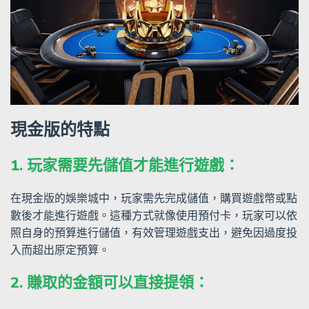
現金版的特點
1. 玩家需要先儲值才能進行遊戲：
在現金版的娛樂城中，玩家需先完成儲值，購買遊戲幣或點
數後才能進行遊戲。這種方式就像使用預付卡，玩家可以依
照自身的預算進行儲值，有效管理遊戲支出，避免因過度投
入而超出原定預算。
2. 賺取的金額可以直接提領：