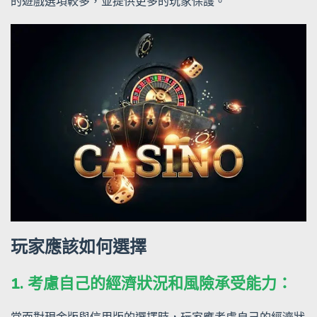
的遊戲選項較多，並提供更多的玩家保護。
玩家應該如何選擇
1. 考慮自己的經濟狀況和風險承受能力：
當面對現金版與信用版的選擇時，玩家應考慮自己的經濟狀