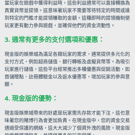
當玩家在遊戲中獲得利益時，這些利益通常可以直接轉換為
真實貨幣並提領。這意味著玩家不需要等待特定的時間或達
到特定的門檻才能提領賺取的金額。這種即時的提領機制使
玩家更有動力參與遊戲，並確保他們的資金流動性。
3. 通常有更多的支付選項和優惠：
現金版的娛樂城為滿足各類玩家的需求，通常提供多元化的
支付方式，例如超商儲值、銀行轉帳及虛擬貨幣等。為吸引
玩家進行儲值，這些平台經常推出多種優惠與促銷活動，如
首儲贈點、註冊體驗金以及返水優惠等，增加玩家的參與意
願。
4.
現金版的優勢
：
現金版娛樂城帶來的好處是玩家需先存款才能下注，這也意
味著您的賭博行為會更加負責。在現金版中，您的資金交易
通過受保護的網絡，這大大減少了個資外洩的風險。現金版