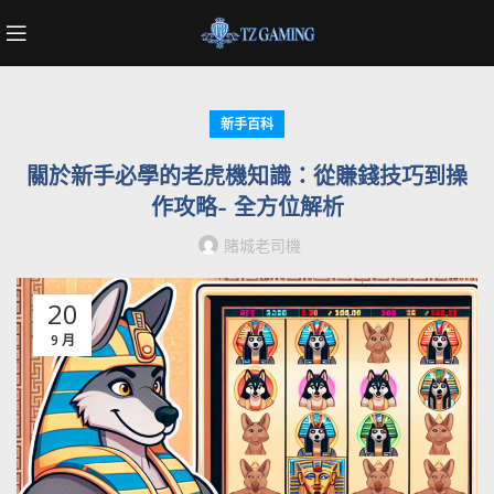
新手百科
關於新手必學的老虎機知識：從賺錢技巧到操
作攻略- 全方位解析
賭城老司機
20
9 月