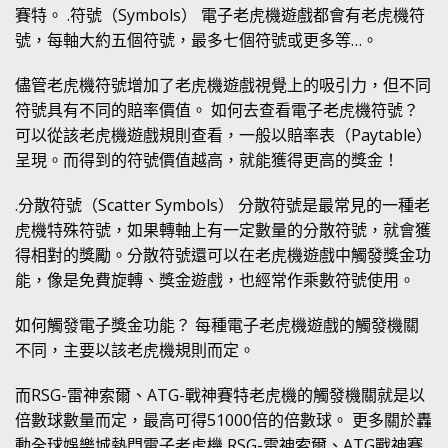
賽特。 .符號（Symbols） 電子老虎機遊戲都會有老虎機符
號，每軸大約五個符號，最多七個符號或更多等…。
儘管老虎機符號增加了老虎機遊戲視覺上的吸引力，但不同
符號具有不同的賠率價值。 如何去查看電子老虎機符號？
可以從該老虎機遊戲規則查看，一般以賠率表（Paytable）
呈現。而得到的符號價值越高，就能獲得更高的獎金！
.分散符號（Scatter Symbols） 分散符號是最常見的一種老
虎機特殊符號，如果轉軸上有一定數量的分散符號，就會獲
得相對的獎勵。分散符號還可以在老虎機遊戲中觸發獎金功
能，像是免費旋轉、獎金遊戲，也經常作乘數符號使用。
如何觸發電子獎金功能？ 每種電子老虎機遊戲的觸發機關
不同，主要以該老虎機規則而定。
而RSG-雷神索爾、ATG-戰神賽特老虎機的觸發機關就是以
倍數球數量而定，最高可得51000倍的倍數球。 更多關於轟
動全球娛樂城熱門電子老虎機 RSG-雷神索爾、ATG戰神賽