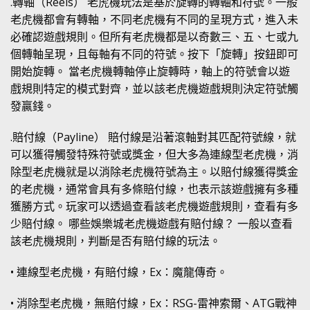
.轉軸（Reels） 老虎機玩法是基於旋轉的轉軸和符號。一般
老虎機都會有轉軸，不同老虎機有不同的呈現方式，進入未
必確認遊戲規則。但所有老虎機都是以奇數三、五、七或九
個轉軸呈現，且每軸有不同的符號。按下「旋轉」按鈕即可
開始旋轉。 當老虎機轉軸停止旋轉時，軸上的符號會以遊
戲規則特定的模式對齊，並以該老虎機遊戲規則決定符號觸
發贏錢。
.賠付線（Payline） 賠付線是沿著滾軸對其匹配符號線，就
可以獲得觸發特殊符號或獎金，但大多為連線型老虎機，消
除型老虎機就是以消除老虎機符號為主。以賠付線獲得獎金
的老虎機，通常會具有多條賠付線，也表示該遊戲擁有多種
獲勝方式。玩家可以透過查看該老虎機遊戲規則，查看有多
少賠付線。 哪些娛樂城老虎機遊戲有賠付線？ 一般以查看
該老虎機規則，判斷是否有賠付線的玩法。
• 連線型老虎機，有賠付線，Ex：魔龍傳奇。
• 消除型老虎機，無賠付線，Ex：RSG-雷神索爾、ATG戰神