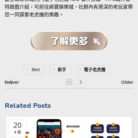
特遊戲介紹，可前往締寶娛樂城，社群內有資深的老玩家帶
您一同探索老虎機的樂趣。
Slot
新手
電子老虎機
Newer
Older
Related Posts
20
9 月