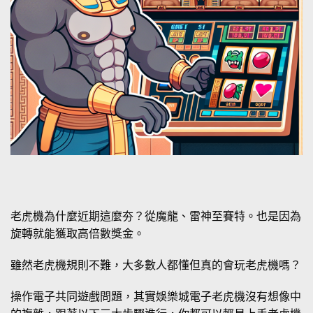
老虎機為什麼近期這麼夯？從魔龍、雷神至賽特。也是因為
旋轉就能獲取高倍數獎金。
雖然老虎機規則不難，大多數人都懂但真的會玩老虎機嗎？
操作電子共同遊戲問題，其實娛樂城電子老虎機沒有想像中